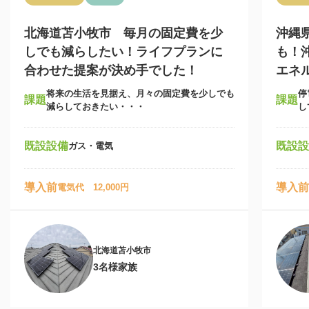
北海道苫小牧市 毎月の固定費を少
沖縄
しでも減らしたい！ライフプランに
も！
合わせた提案が決め手でした！
エネ
将来の生活を見据え、月々の固定費を少しでも
停
課題
課題
減らしておきたい・・・
し
既設設備
既設設
ガス・電気
導入前
導入前
電気代 12,000円
北海道苫小牧市
3名様家族