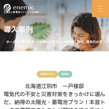
太陽光と蓄電池でスマートな未来へ
導入事例
ホーム
>
導入事例
>
太陽光パネル
>
北海道江別市 電気代の不安
と災害対策をきっかけに選んだ、納得の太陽光・蓄電池プラン！本音ト
ークで信頼できたことが契約の決め手に！
太陽光パネル
蓄電池
北海道江別市 一戸様邸
電気代の不安と災害対策をきっかけに選ん
だ、納得の太陽光・蓄電池プラン！本音ト