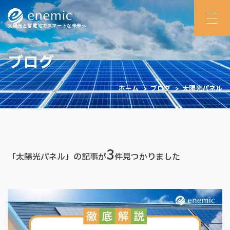
太陽光と蓄電池でスマートな未来へ
ブログ
ホーム
>
ブログ
>
太陽光パネル
3
「太陽光パネル」の記事が
件見つかりました