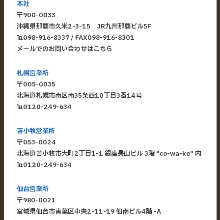
本社
〒900-0033
​沖縄県那覇市久米2-3-15 JR九州那覇ビル5F
​℡
098-916-8337
/ FAX098-916-8301
メールでのお問い合わせはこちら
札幌営業所
〒005-0035
北海道札幌市南区南35条西10丁目3番14号
℡
0120-249-634
苫小牧営業所
〒053-0024
北海道苫小牧市大町2丁目1-1 銀座長山ビル 3階 "co-wa-ke" 内
℡
0120-249-634
仙台営業所
〒980-0021
宮城県仙台市青葉区中央2-11-19 仙南ビル4階 -A