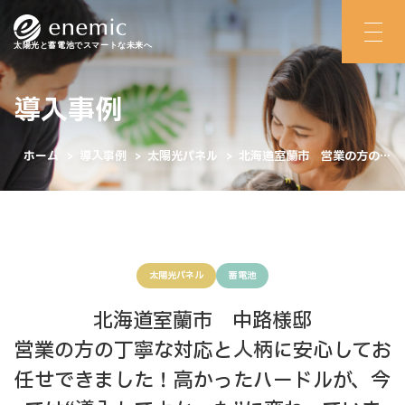
太陽光と蓄電池でスマートな未来へ
導入事例
ホーム
>
導入事例
>
太陽光パネル
>
北海道室蘭市 営業の方の丁
寧な対応と人柄に安心してお任せできました！高かったハードルが、今
では“導入してよかった”に変わっています！
太陽光パネル
蓄電池
北海道室蘭市 中路様邸
営業の方の丁寧な対応と人柄に安心してお
任せできました！高かったハードルが、今