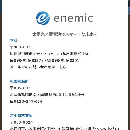
太陽光と蓄電池でスマートな未来へ
本社
〒900-0033
​沖縄県那覇市久米2-3-15 JR九州那覇ビル5F
​℡
098-916-8337
/ FAX098-916-8301
メールでのお問い合わせはこちら
札幌営業所
〒005-0035
北海道札幌市南区南35条西10丁目3番14号
℡
0120-249-634
苫小牧営業所
〒053-0024
北海道苫小牧市大町2丁目1-1 銀座長山ビル 3階 "co-wa-ke" 内