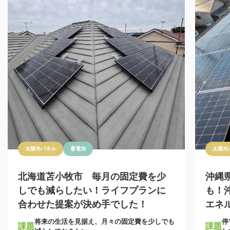
太陽光パネル
蓄電池
太陽光
北海道苫小牧市 毎月の固定費を少
沖縄
しでも減らしたい！ライフプランに
も！
合わせた提案が決め手でした！
エネ
将来の生活を見据え、月々の固定費を少しでも
停
課題
課題