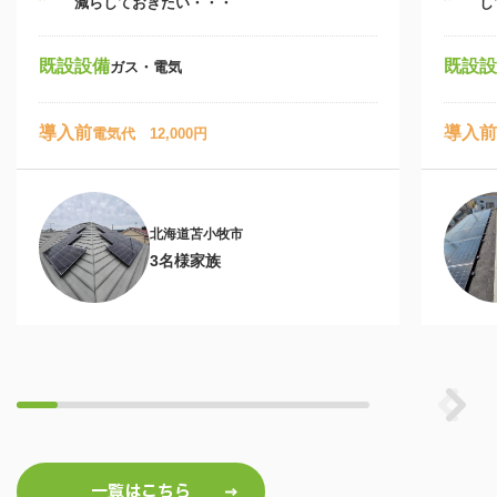
減らしておきたい・・・
し
既設設備
既設設
ガス・電気
導入前
導入前
電気代 12,000円
北海道苫小牧市
3名様家族
一覧はこちら