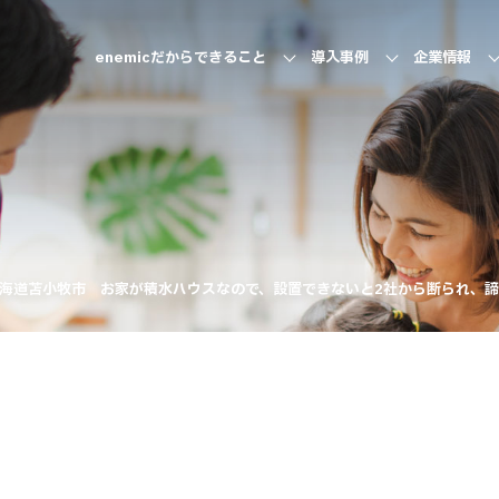
enemicだからできること
導入事例
企業情報
海道苫小牧市 お家が積水ハウスなので、設置できないと2社から断られ、諦め