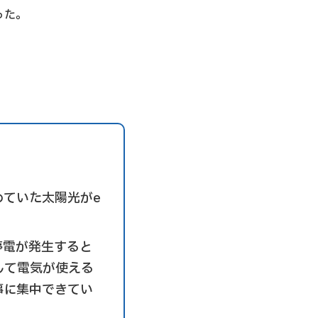
った。
めていた太陽光がe
停電が発生すると
して電気が使える
事に集中できてい